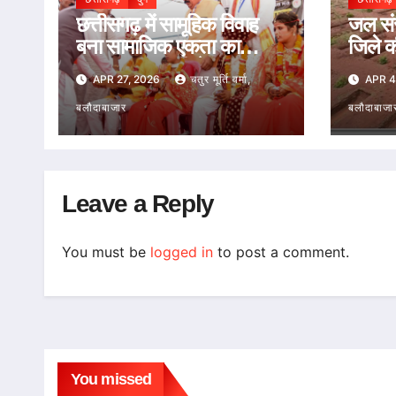
छत्तीसगढ़ में सामूहिक विवाह
जल संरक
बना सामाजिक एकता का
जिले क
उत्सव, मुख्यमंत्री ने 13
APR 27, 2026
चतुर मूर्ति वर्मा,
APR 4
नवदंपतियों को दिया आशीर्वाद
बलौदाबाजार
बलौदाबाजा
Leave a Reply
You must be
logged in
to post a comment.
You missed