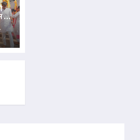
ी
 से,
,