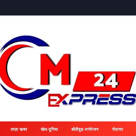
ताज़ा खबर
खेल-दुनिया
बॉलीवुड-मनोरंजन
रोज़गार