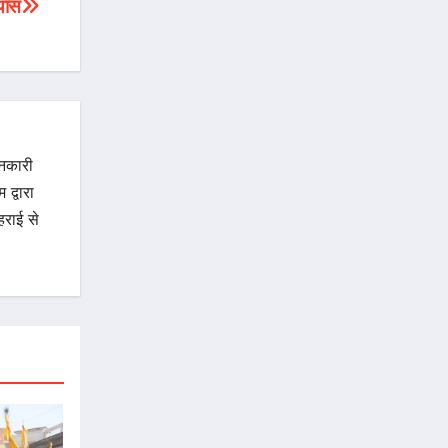
यास
ानकारी
द्वारा
राई से