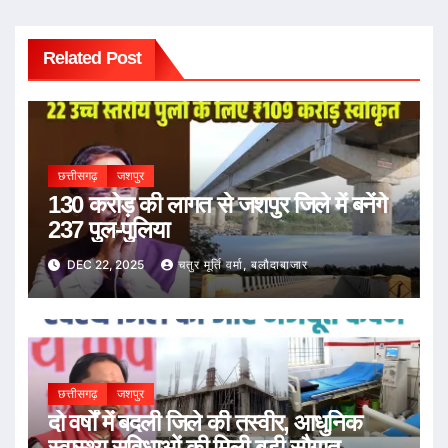
Related Post
छत्तीसगढ़
जशपुर
130 करोड़ की लागत से जशपुर जिले में बनेंगे
237 पुल-पुलिया
DEC 22, 2025
चतुर मूर्ति वर्मा, बलौदाबाजार
छत्तीसगढ़
जशपुर
दो वर्षों में बदली जिले की तस्वीर, आधुनिक
स्वास्थ्य सुविधाओं की मिली बड़ी सौगात