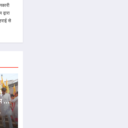
ानकारी
द्वारा
राई से
ी
 से,
,