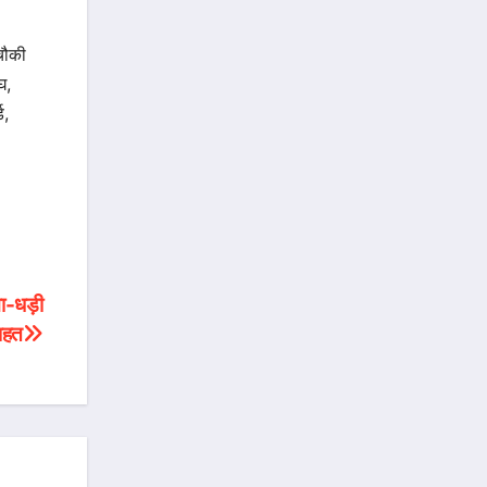
चौकी
घ,
ड,
ा-धड़ी
राहत