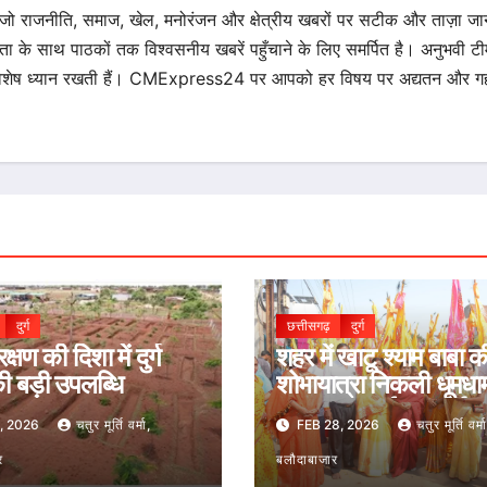
 जो राजनीति, समाज, खेल, मनोरंजन और क्षेत्रीय खबरों पर सटीक और ताज़ा ज
िता के साथ पाठकों तक विश्वसनीय खबरें पहुँचाने के लिए समर्पित है। अनुभवी टीम 
का विशेष ध्यान रखती हैं। CMExpress24 पर आपको हर विषय पर अद्यतन और गह
दुर्ग
छत्तीसगढ़
दुर्ग
्षण की दिशा में दुर्ग
शहर में खाटू श्याम बाबा क
ी बड़ी उपलब्धि
शोभायात्रा निकली धूमधाम
जगह-जगह हुई पुष्प वर्षा
, 2026
चतुर मूर्ति वर्मा,
FEB 28, 2026
चतुर मूर्ति वर्मा
र
बलौदाबाजार