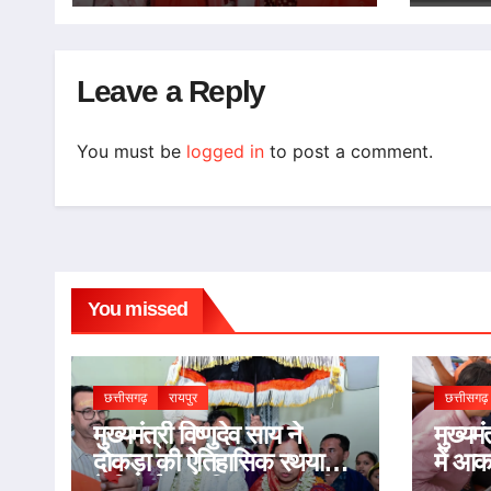
Leave a Reply
You must be
logged in
to post a comment.
You missed
छत्तीसगढ़
रायपुर
छत्तीसगढ़
मुख्यमंत्री विष्णुदेव साय ने
मुख्यम
दोकड़ा की ऐतिहासिक रथयात्रा
में आ
में निभाई गजपति महाराजा की
नालंदा