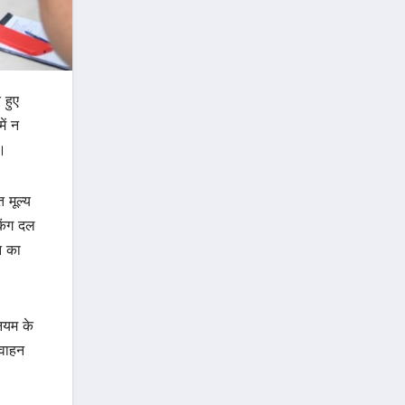
 हुए
ें न
ए।
 मूल्य
किंग दल
न का
नियम के
 वाहन