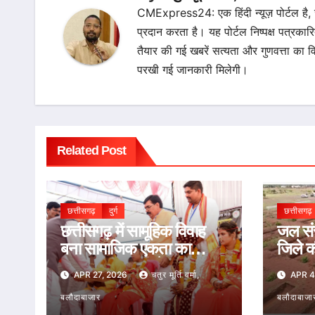
CMExpress24: एक हिंदी न्यूज़ पोर्टल है,
प्रदान करता है। यह पोर्टल निष्पक्ष पत्रकार
तैयार की गई खबरें सत्यता और गुणवत्ता 
परखी गई जानकारी मिलेगी।
Related Post
छत्तीसगढ़
दुर्ग
छत्तीसगढ़
छत्तीसगढ़ में सामूहिक विवाह
जल संरक
बना सामाजिक एकता का
जिले क
उत्सव, मुख्यमंत्री ने 13
APR 27, 2026
चतुर मूर्ति वर्मा,
APR 4
नवदंपतियों को दिया आशीर्वाद
बलौदाबाजार
बलौदाबाजा