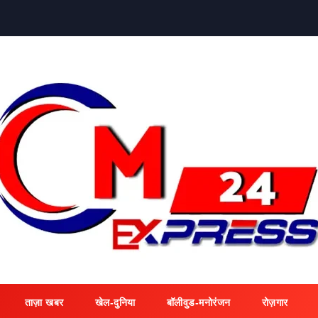
ताज़ा खबर
खेल-दुनिया
बॉलीवुड-मनोरंजन
रोज़गार