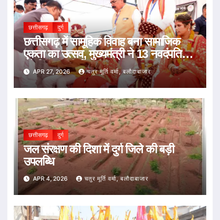
छत्तीसगढ़
दुर्ग
छत्तीसगढ़ में सामूहिक विवाह बना सामाजिक
एकता का उत्सव, मुख्यमंत्री ने 13 नवदंपतियों
को दिया आशीर्वाद
APR 27, 2026
चतुर मूर्ति वर्मा, बलौदाबाजार
छत्तीसगढ़
दुर्ग
जल संरक्षण की दिशा में दुर्ग जिले की बड़ी
उपलब्धि
APR 4, 2026
चतुर मूर्ति वर्मा, बलौदाबाजार