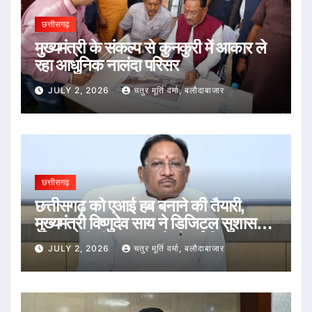
छत्तीसगढ़
मुख्यमंत्री के संकल्प से कुनकुरी में आकार ले
रहा आधुनिक नालंदा परिसर
JULY 2, 2026
चतुर मूर्ति वर्मा, बलौदाबाजार
छत्तीसगढ़
छत्तीसगढ़ को एआई हब बनाने की तैयारी,
मुख्यमंत्री विष्णुदेव साय ने डिजिटल सुशासन
और तकनीकी नवाचार को दी नई दिशा
JULY 2, 2026
चतुर मूर्ति वर्मा, बलौदाबाजार