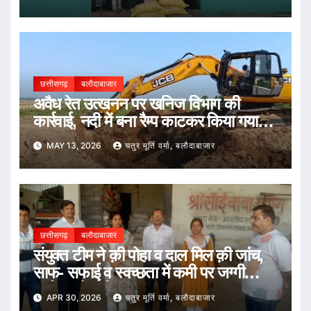
छत्तीसगढ़
बलौदाबाजार
अवैध रेत उत्खनन पर खनिज विभाग की
कार्रवाई, नदी में बना रैम्प काटकर किया गया
अवरुद्ध
MAY 13, 2026
चतुर मूर्ति वर्मा, बलौदाबाजार
छत्तीसगढ़
बलौदाबाजार
संयुक्त टीम ने क़ी पोहा व दाल मिल क़ी जांच,
साफ- सफाई व स्वच्छता में कमी पर जग्गी
पल्सेस को नोटिस
APR 30, 2026
चतुर मूर्ति वर्मा, बलौदाबाजार