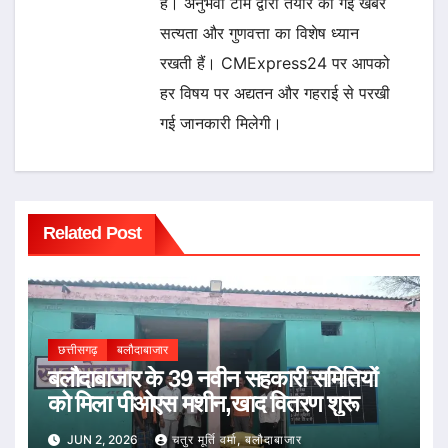
है। अनुभवी टीम द्वारा तैयार की गई खबरें
सत्यता और गुणवत्ता का विशेष ध्यान
रखती हैं। CMExpress24 पर आपको
हर विषय पर अद्यतन और गहराई से परखी
गई जानकारी मिलेगी।
Related Post
छत्तीसगढ़
बलौदाबाजार
बलौदाबाजार के 39 नवीन सहकारी समितियों
को मिला पीओएस मशीन,खाद वितरण शुरू
JUN 2, 2026
चतुर मूर्ति वर्मा, बलौदाबाजार