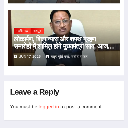
छत्तीसगढ़
रायपुर
लोकार्पण, शिलान्यास और शपथ ग्रहण
समारोहों में शामिल होंगे मुख्यमंत्री साय, आज
का पूरा दौरा कार्यक्रम जारी
JUN 17, 2026
चतुर मूर्ति वर्मा, बलौदाबाजार
Leave a Reply
You must be
logged in
to post a comment.