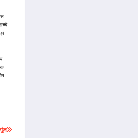
 इस
सच्चे
एवं
्य
 तक
्गत
गूंज