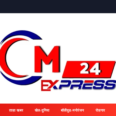
ताज़ा खबर
खेल-दुनिया
बॉलीवुड-मनोरंजन
रोज़गार