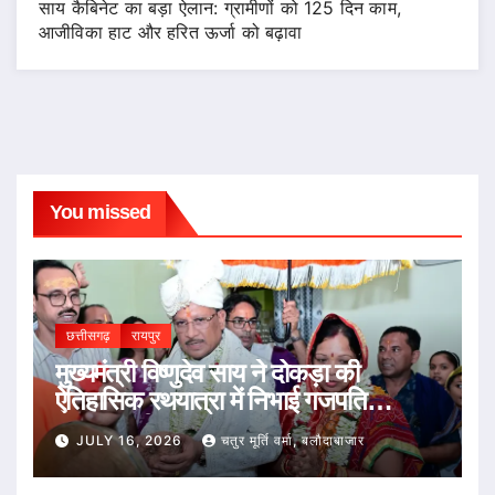
साय कैबिनेट का बड़ा ऐलान: ग्रामीणों को 125 दिन काम,
आजीविका हाट और हरित ऊर्जा को बढ़ावा
You missed
छत्तीसगढ़
रायपुर
मुख्यमंत्री विष्णुदेव साय ने दोकड़ा की
ऐतिहासिक रथयात्रा में निभाई गजपति
महाराजा की परंपरा : भगवान जगन्नाथ का रथ
JULY 16, 2026
चतुर मूर्ति वर्मा, बलौदाबाजार
खींचकर प्रदेशवासियों के सुख, समृद्धि और
खुशहाली की कामना की