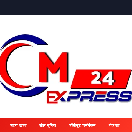
ताज़ा खबर
खेल-दुनिया
बॉलीवुड-मनोरंजन
रोज़गार