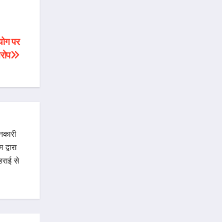
आयोग पर
रोप
ानकारी
द्वारा
राई से