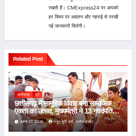
रखती हैं। CMExpress24 पर आपको
हर विषय पर अद्यतन और गहराई से परखी
गई जानकारी मिलेगी।
Related Post
छत्तीसगढ़
दुर्ग
छत्तीसगढ़ में सामूहिक विवाह बना सामाजिक
एकता का उत्सव, मुख्यमंत्री ने 13 नवदंपतियों
को दिया आशीर्वाद
APR 27, 2026
चतुर मूर्ति वर्मा, बलौदाबाजार