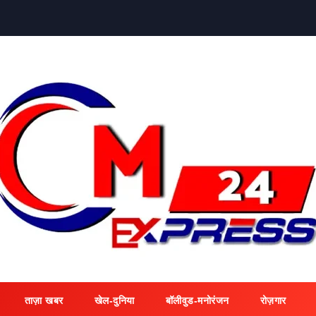
ताज़ा खबर
खेल-दुनिया
बॉलीवुड-मनोरंजन
रोज़गार