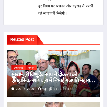
हर विषय पर अद्यतन और गहराई से परखी
गई जानकारी मिलेगी।
Related Post
छत्तीसगढ़
रायपुर
मुख्यमंत्री विष्णुदेव साय ने दोकड़ा की
ऐतिहासिक रथयात्रा में निभाई गजपति महाराजा
की परंपरा : भगवान जगन्नाथ का रथ खींचकर
JUL 16, 2026
चतुर मूर्ति वर्मा, बलौदाबाजार
प्रदेशवासियों के सुख, समृद्धि और खुशहाली की
कामना की