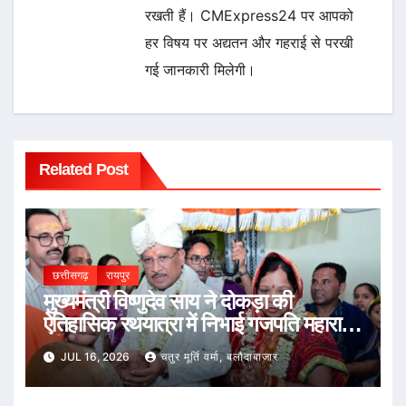
रखती हैं। CMExpress24 पर आपको
हर विषय पर अद्यतन और गहराई से परखी
गई जानकारी मिलेगी।
Related Post
छत्तीसगढ़
रायपुर
मुख्यमंत्री विष्णुदेव साय ने दोकड़ा की
ऐतिहासिक रथयात्रा में निभाई गजपति महाराजा
की परंपरा : भगवान जगन्नाथ का रथ खींचकर
JUL 16, 2026
चतुर मूर्ति वर्मा, बलौदाबाजार
प्रदेशवासियों के सुख, समृद्धि और खुशहाली की
कामना की