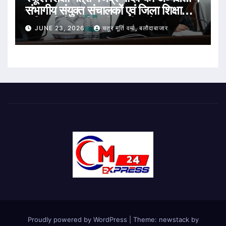
संभागीय संयुक्त संचालकों एवं जिला शिक्षा
अधिकारियों की विभागीय समीक्षा बैठक संपन्न
JUNE 23, 2026
चतुर मूर्ति वर्मा, बलौदाबाजार
Proudly powered by WordPress
|
Theme: newstack by