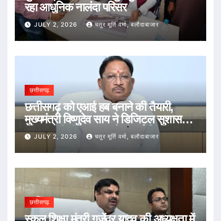
रहा आधुनिक नालंदा परिसर
JULY 2, 2026
चतुर मूर्ति वर्मा, बलौदाबाजार
छत्तीसगढ़
छत्तीसगढ़ को एआई हब बनाने की तैयारी,
मुख्यमंत्री विष्णुदेव साय ने डिजिटल सुशासन
और तकनीकी नवाचार को दी नई दिशा
JULY 2, 2026
चतुर मूर्ति वर्मा, बलौदाबाजार
छत्तीसगढ़
स्कूल शिक्षा मंत्री गजेंद्र यादव की अध्यक्षता में