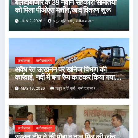
बलौदाबाजार के 39 नवीन सहकारी समितियों
को मिला पीओएस मशीन,खाद वितरण शुरू
JUN 2, 2026
चतुर मूर्ति वर्मा, बलौदाबाजार
छत्तीसगढ़
बलौदाबाजार
अवैध रेत उत्खनन पर खनिज विभाग की
कार्रवाई, नदी में बना रैम्प काटकर किया गया
अवरुद्ध
MAY 13, 2026
चतुर मूर्ति वर्मा, बलौदाबाजार
छत्तीसगढ़
बलौदाबाजार
संयुक्त टीम ने क़ी पोहा व दाल मिल क़ी जांच,