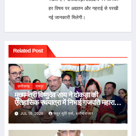
हर विषय पर अद्यतन और गहराई से परखी
गई जानकारी मिलेगी।
Related Post
छत्तीसगढ़
रायपुर
मुख्यमंत्री विष्णुदेव साय ने दोकड़ा की
ऐतिहासिक रथयात्रा में निभाई गजपति महाराजा
की परंपरा : भगवान जगन्नाथ का रथ खींचकर
JUL 16, 2026
चतुर मूर्ति वर्मा, बलौदाबाजार
प्रदेशवासियों के सुख, समृद्धि और खुशहाली की
कामना की