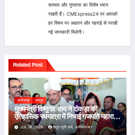
सत्यता और गुणवत्ता का विशेष ध्यान
रखती हैं। CMExpress24 पर आपको
हर विषय पर अद्यतन और गहराई से परखी
गई जानकारी मिलेगी।
Related Post
छत्तीसगढ़
रायपुर
मुख्यमंत्री विष्णुदेव साय ने दोकड़ा की
ऐतिहासिक रथयात्रा में निभाई गजपति महाराजा
की परंपरा : भगवान जगन्नाथ का रथ खींचकर
JUL 16, 2026
चतुर मूर्ति वर्मा, बलौदाबाजार
प्रदेशवासियों के सुख, समृद्धि और खुशहाली की