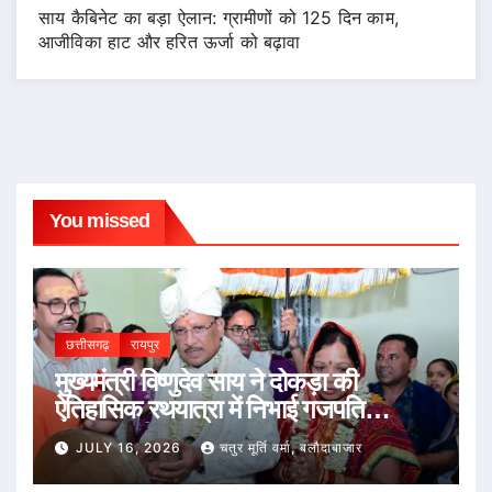
साय कैबिनेट का बड़ा ऐलान: ग्रामीणों को 125 दिन काम,
आजीविका हाट और हरित ऊर्जा को बढ़ावा
You missed
छत्तीसगढ़
रायपुर
मुख्यमंत्री विष्णुदेव साय ने दोकड़ा की
ऐतिहासिक रथयात्रा में निभाई गजपति
महाराजा की परंपरा : भगवान जगन्नाथ का रथ
JULY 16, 2026
चतुर मूर्ति वर्मा, बलौदाबाजार
खींचकर प्रदेशवासियों के सुख, समृद्धि और
खुशहाली की कामना की