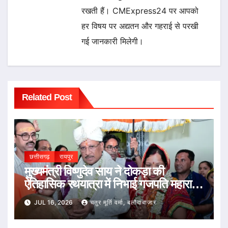
रखती हैं। CMExpress24 पर आपको
हर विषय पर अद्यतन और गहराई से परखी
गई जानकारी मिलेगी।
Related Post
छत्तीसगढ़
रायपुर
मुख्यमंत्री विष्णुदेव साय ने दोकड़ा की
ऐतिहासिक रथयात्रा में निभाई गजपति महाराजा
की परंपरा : भगवान जगन्नाथ का रथ खींचकर
JUL 16, 2026
चतुर मूर्ति वर्मा, बलौदाबाजार
प्रदेशवासियों के सुख, समृद्धि और खुशहाली की
कामना की