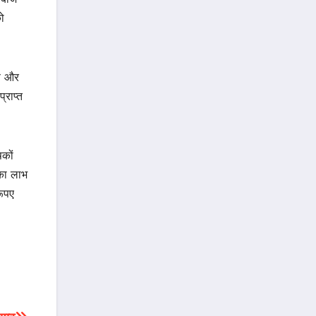
ो
रण और
्राप्त
षकों
 का लाभ
रूपए