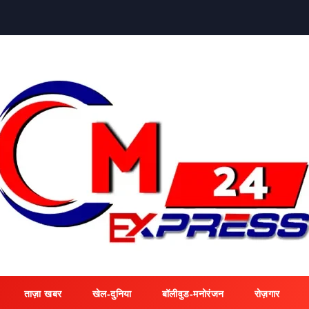
ताज़ा खबर
खेल-दुनिया
बॉलीवुड-मनोरंजन
रोज़गार