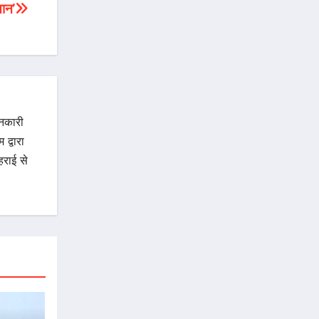
ञान’
ानकारी
द्वारा
राई से