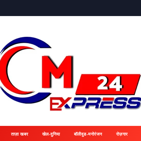
ताज़ा खबर
खेल-दुनिया
बॉलीवुड-मनोरंजन
रोज़गार