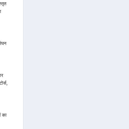
्तृत
ा
लंघन
ार
र्स,
ं का