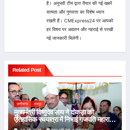
है। अनुभवी टीम द्वारा तैयार की गई खबरें
सत्यता और गुणवत्ता का विशेष ध्यान
रखती हैं। CMExpress24 पर आपको
हर विषय पर अद्यतन और गहराई से परखी
गई जानकारी मिलेगी।
Related Post
छत्तीसगढ़
रायपुर
मुख्यमंत्री विष्णुदेव साय ने दोकड़ा की
ऐतिहासिक रथयात्रा में निभाई गजपति महाराजा
की परंपरा : भगवान जगन्नाथ का रथ खींचकर
JUL 16, 2026
चतुर मूर्ति वर्मा, बलौदाबाजार