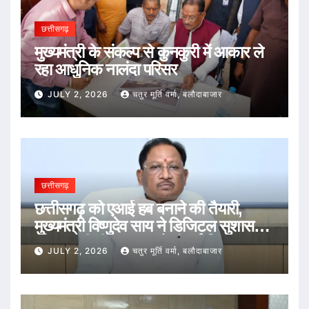
छत्तीसगढ़
मुख्यमंत्री के संकल्प से कुनकुरी में आकार ले
रहा आधुनिक नालंदा परिसर
JULY 2, 2026
चतुर मूर्ति वर्मा, बलौदाबाजार
छत्तीसगढ़
छत्तीसगढ़ को एआई हब बनाने की तैयारी,
मुख्यमंत्री विष्णुदेव साय ने डिजिटल सुशासन
और तकनीकी नवाचार को दी नई दिशा
JULY 2, 2026
चतुर मूर्ति वर्मा, बलौदाबाजार