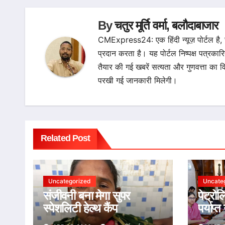
By
चतुर मूर्ति वर्मा, बलौदाबाजार
CMExpress24: एक हिंदी न्यूज़ पोर्टल है,
प्रदान करता है। यह पोर्टल निष्पक्ष पत्रकार
तैयार की गई खबरें सत्यता और गुणवत्ता 
परखी गई जानकारी मिलेगी।
Related Post
Uncategorized
Uncate
संजीवनी बना मेगा सुपर
पेट्रो
स्पेशलिटी हेल्थ कैंप
पर्याप्
अफवाह