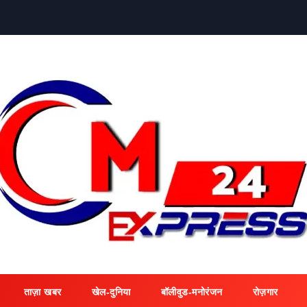
ताज़ा खबर
खेल-दुनिया
बॉलीवुड-मनोरंजन
रोज़गार