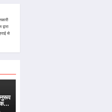
ानकारी
द्वारा
राई से
अनुरूप
 करने