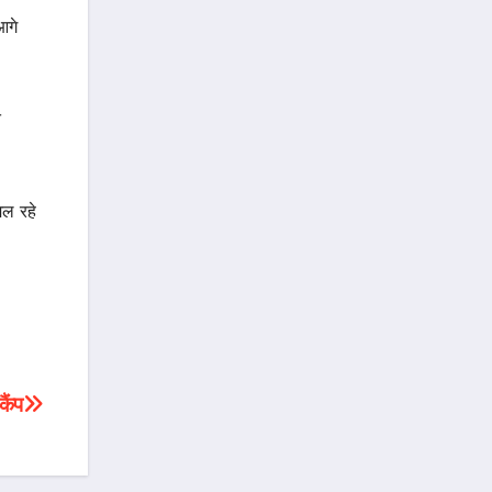
आगे
े
िल रहे
कैंप