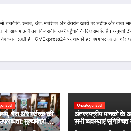
 जो राजनीति, समाज, खेल, मनोरंजन और क्षेत्रीय खबरों पर सटीक और ताज़ा ज
िता के साथ पाठकों तक विश्वसनीय खबरें पहुँचाने के लिए समर्पित है। अनुभवी टीम 
का विशेष ध्यान रखती हैं। CMExpress24 पर आपको हर विषय पर अद्यतन और गह
gorized
Uncategorized
लियम, गैस और उर्वरक की
अंतरराष्ट्रीय मानकों के 
त उपलब्धता: मुख्यमंत्री ने
सभी व्यवस्थाएं सुनिश्चित
ों से बचने की अपील
के दिए निर्देश