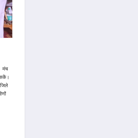
। मंच
सकें।
जिले
ीणों