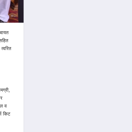
ंचायत
 सहित
 त्वरित
मग्री,
और
ाल व
्स किट