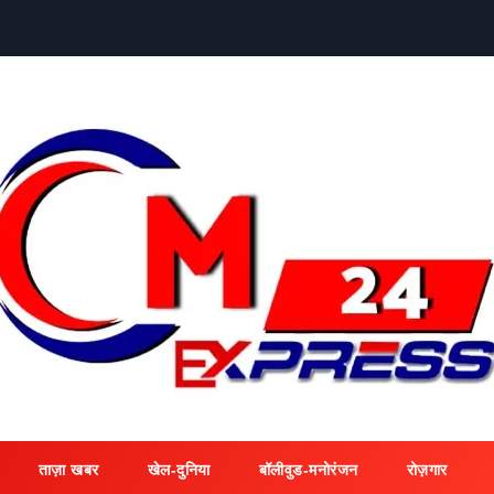
ताज़ा खबर
खेल-दुनिया
बॉलीवुड-मनोरंजन
रोज़गार