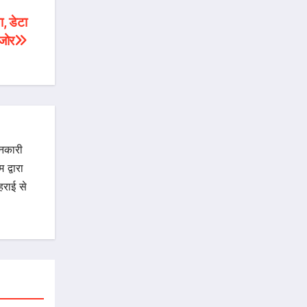
ा, डेटा
जोर
ानकारी
द्वारा
राई से