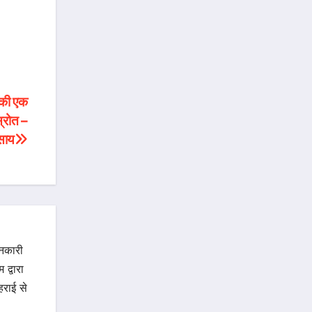
 की एक
स्रोत –
 साय
ानकारी
द्वारा
राई से