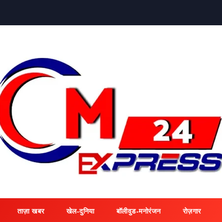
ताज़ा खबर
खेल-दुनिया
बॉलीवुड-मनोरंजन
रोज़गार