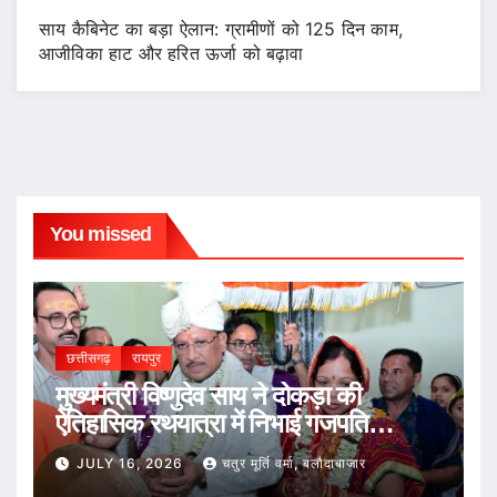
साय कैबिनेट का बड़ा ऐलान: ग्रामीणों को 125 दिन काम,
आजीविका हाट और हरित ऊर्जा को बढ़ावा
You missed
छत्तीसगढ़
रायपुर
मुख्यमंत्री विष्णुदेव साय ने दोकड़ा की
ऐतिहासिक रथयात्रा में निभाई गजपति
महाराजा की परंपरा : भगवान जगन्नाथ का रथ
JULY 16, 2026
चतुर मूर्ति वर्मा, बलौदाबाजार
खींचकर प्रदेशवासियों के सुख, समृद्धि और